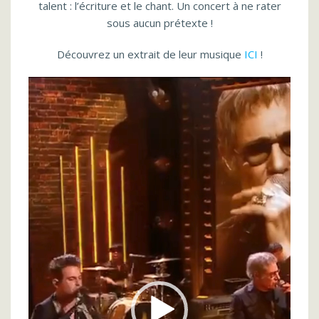
talent : l’écriture et le chant. Un concert à ne rater
sous aucun prétexte !
Découvrez un extrait de leur musique
ICI
!
Lecteur
vidéo