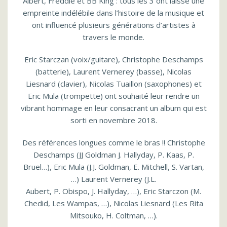
Albert, Freddie et BB King : tous les 3 ont laissé une
empreinte indélébile dans l’histoire de la musique et
ont influencé plusieurs générations d’artistes à
travers le monde.
Eric Starczan (voix/guitare), Christophe Deschamps
(batterie), Laurent Vernerey (basse), Nicolas
Liesnard (clavier), Nicolas Tuaillon (saxophones) et
Eric Mula (trompette) ont souhaité leur rendre un
vibrant hommage en leur consacrant un album qui est
sorti en novembre 2018.
Des références longues comme le bras !! Christophe
Deschamps (JJ Goldman J. Hallyday, P. Kaas, P.
Bruel…), Eric Mula (J.J. Goldman, E. Mitchell, S. Vartan,
…) Laurent Vernerey (J.L.
Aubert, P. Obispo, J. Hallyday, …), Eric Starczon (M.
Chedid, Les Wampas, …), Nicolas Liesnard (Les Rita
Mitsouko, H. Coltman, …).