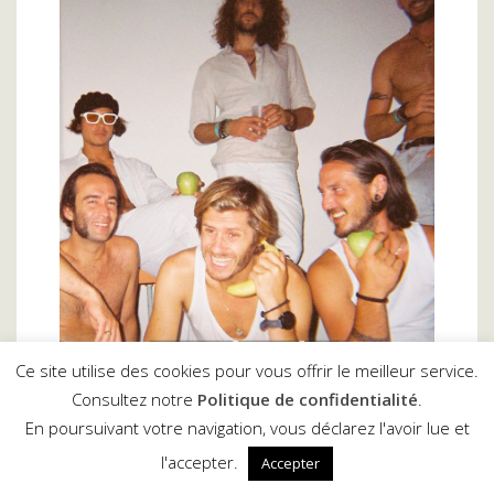
Ce site utilise des cookies pour vous offrir le meilleur service.
Consultez notre
Politique de confidentialité
.
En poursuivant votre navigation, vous déclarez l'avoir lue et
l'accepter.
Quartier chat
:
Un Voyage Musical Eclectique et
Accepter
Poétique !