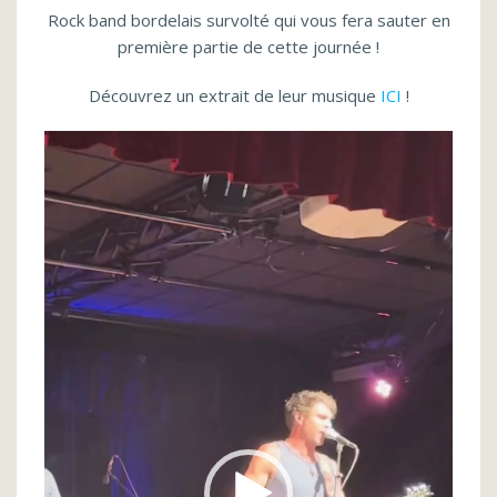
Rock band bordelais survolté qui vous fera sauter en
première partie de cette journée !
Découvrez un extrait de leur musique
ICI
!
Lecteur
vidéo