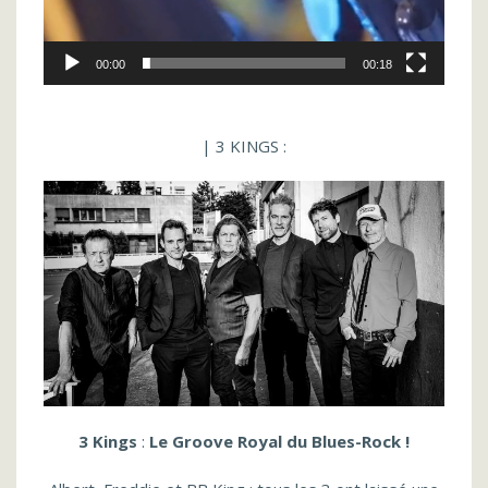
00:00
00:18
| 3 KINGS :
3 Kings
:
Le Groove Royal du Blues-Rock !