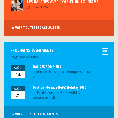
LES BALADES AVEC L’OFFICE DU TOURISME
4 août 2026
» VOIR TOUTES LES ACTUALITÉS
PROCHAINS ÉVÈNEMENTS
L'agenda de Mios
BAL DES POMPIERS
AOÛT
L’Amicale des Sapeurs-Pompiers de Mios
14
vous i...
Festival de jazz Be(e) Holiday 2026
AOÛT
Le Festival de jazz Be(e) Holiday
21
débarque à Mi...
» VOIR TOUS LES ÉVÈNEMENTS