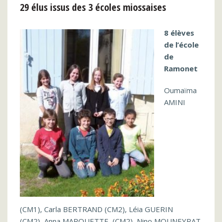
29 élus issus des 3 écoles miossaises
8 élèves
de l’école
de
Ramonet
Oumaïma
AMINI
(CM1), Carla BERTRAND (CM2), Léia GUERIN
(CM2), Anna MARQUETTE (CM2), Nino MOUNEYRAT