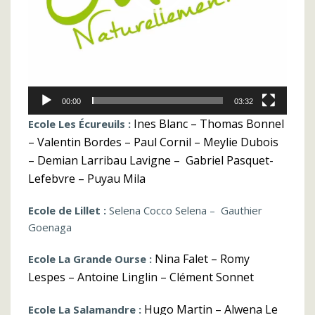
00:00
03:32
Ines Blanc – Thomas
Bonnel
Ecole Les Écureuils :
– Valentin
Bordes – Paul
Cornil – Meylie Dubois
– Demian
Larribau Lavigne – Gabriel
Pasquet-
Lefebvre –
Puyau Mila
Ecole de Lillet :
Selena Cocco Selena – Gauthier
Goenaga
Nina Falet – Romy
Ecole La Grande Ourse :
L
espes – Antoine
Linglin – Clément
Sonnet
Hugo Martin – Alwena
Le
Ecole La Salamandre :