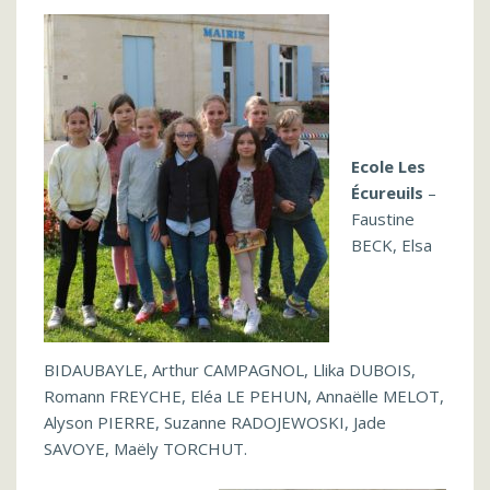
Ecole Les
Écureuils
–
Faustine
BECK, Elsa
BIDAUBAYLE, Arthur CAMPAGNOL, Llika DUBOIS,
Romann FREYCHE, Eléa LE PEHUN, Annaëlle MELOT,
Alyson PIERRE, Suzanne RADOJEWOSKI, Jade
SAVOYE, Maëly TORCHUT.