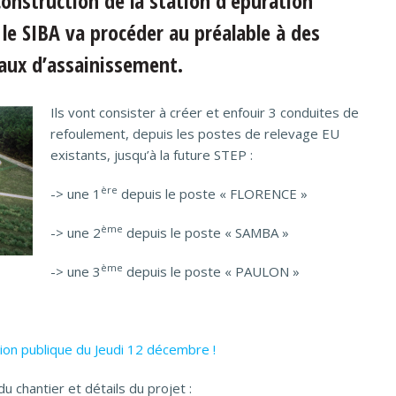
construction de la station d’épuration
le SIBA va procéder au préalable à des
eaux d’assainissement.
Ils vont consister à créer et enfouir 3 conduites de
refoulement, depuis les postes de relevage EU
existants, jusqu’à la future STEP :
ère
-> une 1
depuis le poste « FLORENCE »
ème
-> une 2
depuis le poste « SAMBA »
ème
-> une 3
depuis le poste « PAULON »
nion publique du Jeudi 12 décembre !
du chantier et détails du projet :