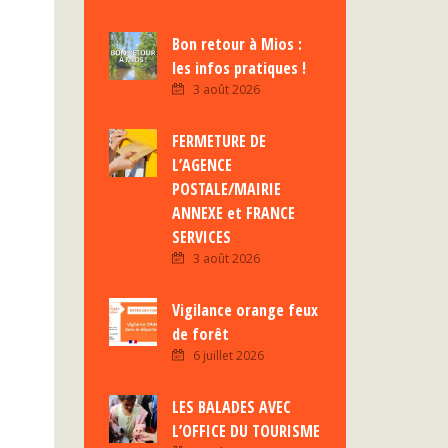
Bon retour à Mios :
les infos pratiques !
3 août 2026
FERMETURE DE
L’AGENCE
POSTALE/MAIRIE
ANNEXE et FRANCE
SERVICES
3 août 2026
Vigilance orange feux
de forêt
6 juillet 2026
LES BALADES AVEC
L’OFFICE DU TOURISME