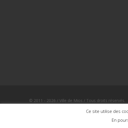
© 2011 - 2026 / Ville de Mios / Tous droits réservés.
Design et développement par Bewod.com, agence dig
Ce site utilise des co
En pours