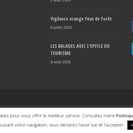
3 août 2026
Vigilance orange feux de forêt
6 juillet 2026
LES BALADES AVEC L’OFFICE DU
TOURISME
4 août 2026
itale
okies pour vous offrir le meilleur service. Consultez notre
Politiq
uivant votre navigation, vous déclarez l'avoir lue et l'accepter.
A