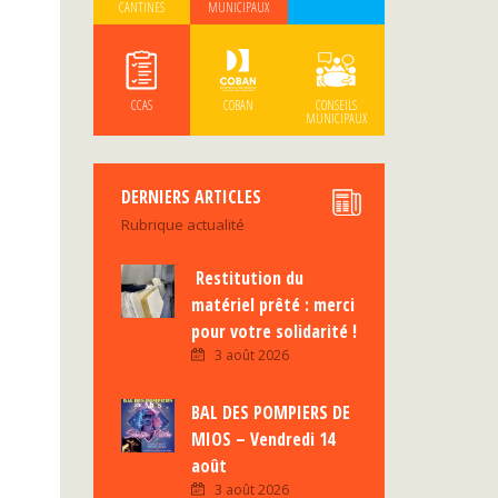
CANTINES
MUNICIPAUX
CCAS
COBAN
CONSEILS
MUNICIPAUX
DERNIERS ARTICLES
Rubrique actualité
Restitution du
matériel prêté : merci
pour votre solidarité !
3 août 2026
BAL DES POMPIERS DE
MIOS – Vendredi 14
août
3 août 2026