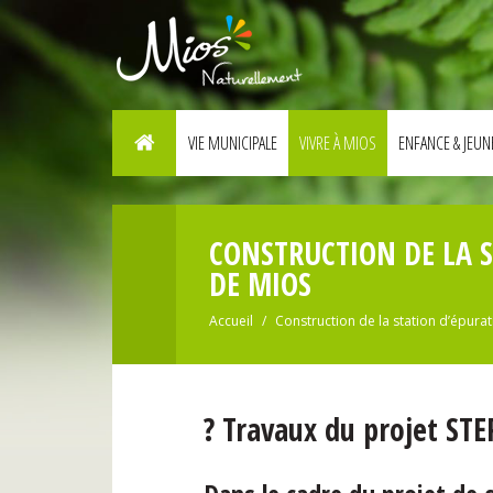
VIE MUNICIPALE
VIVRE À MIOS
ENFANCE & JEUN
CONSTRUCTION DE LA S
DE MIOS
Accueil
Construction de la station d’épura
? Travaux du projet STE