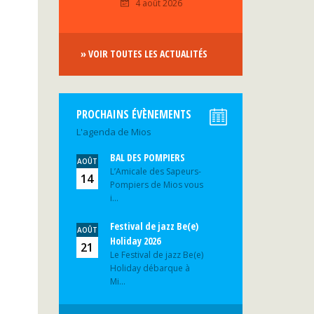
4 août 2026
» VOIR TOUTES LES ACTUALITÉS
PROCHAINS ÉVÈNEMENTS
L'agenda de Mios
BAL DES POMPIERS
AOÛT
L’Amicale des Sapeurs-
14
Pompiers de Mios vous
i...
Festival de jazz Be(e)
AOÛT
Holiday 2026
21
Le Festival de jazz Be(e)
Holiday débarque à
Mi...