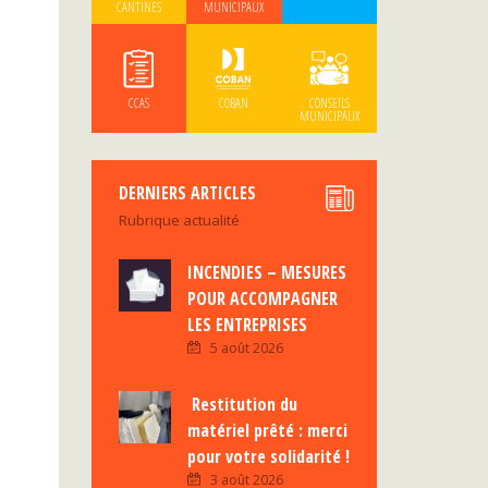
CANTINES
MUNICIPAUX
CCAS
COBAN
CONSEILS
MUNICIPAUX
DERNIERS ARTICLES
Rubrique actualité
INCENDIES – MESURES
POUR ACCOMPAGNER
LES ENTREPRISES
5 août 2026
Restitution du
matériel prêté : merci
pour votre solidarité !
3 août 2026