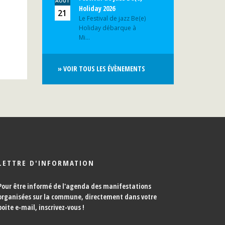
AOÛT
Holiday 2026
21
Le Festival de jazz Be(e)
Holiday débarque à
Mi...
» VOIR TOUS LES ÉVÈNEMENTS
LETTRE D'INFORMATION
Pour être informé de l'agenda des manifestations
organisées sur la commune, directement dans votre
boite e-mail,
inscrivez-vous !