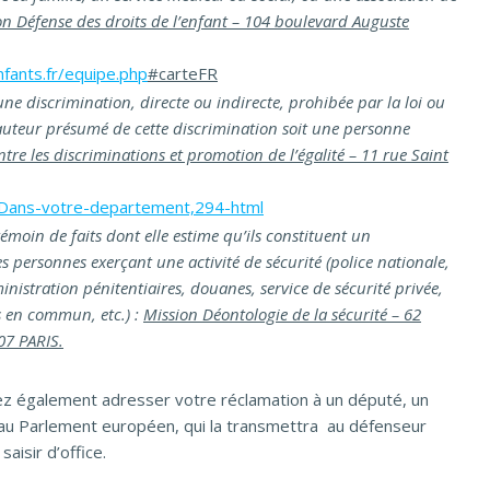
on Défense des droits de l’enfant – 104 boulevard Auguste
ants.fr/equipe.php
#
carteFR
ne discrimination, directe ou indirecte, prohibée par la loi ou
auteur présumé de cette discrimination soit une personne
ntre les discriminations et promotion de l’égalité – 11 rue Saint
/-Dans-votre-departement,294-html
émoin de faits dont elle estime qu’ils constituent un
personnes exerçant une activité de sécurité (police nationale,
istration pénitentiaires, douanes, service de sécurité privée,
s en commun, etc.) :
Mission Déontologie de la sécurité – 62
07 PARIS.
ez également adresser votre réclamation à un député, un
 au Parlement européen, qui la transmettra au défenseur
saisir d’office.