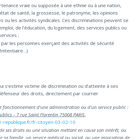
artenance vraie ou supposée à une ethnie ou à une nation,
l’état de santé, la grossesse, le patronyme, les opinions
ses ou les activités syndicales. Ces discriminations peuvent se
mploi, de l’éducation, du logement, des services publics ou
services ;
e par les personnes exerçant des activités de sécurité
nitentiaire…)
i s’estime victime de discrimination ou d’atteinte à ses
e défenseur des droits, directement par courrier
le fonctionnement d’une administration ou d’un service public :
ublics – 7 rue Saint Florentin 75008 PARIS
.
-republique.fr/fr-citoyen-03-02-10
e ses droits ou une situation mettant en cause son intérêt, ou
 sa famille, un service médical ou social, ou une association de