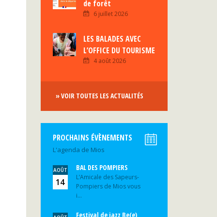
de forêt
6 juillet 2026
LES BALADES AVEC
L’OFFICE DU TOURISME
4 août 2026
» VOIR TOUTES LES ACTUALITÉS
PROCHAINS ÉVÈNEMENTS
L'agenda de Mios
BAL DES POMPIERS
AOÛT
L’Amicale des Sapeurs-
14
Pompiers de Mios vous
i...
Festival de jazz Be(e)