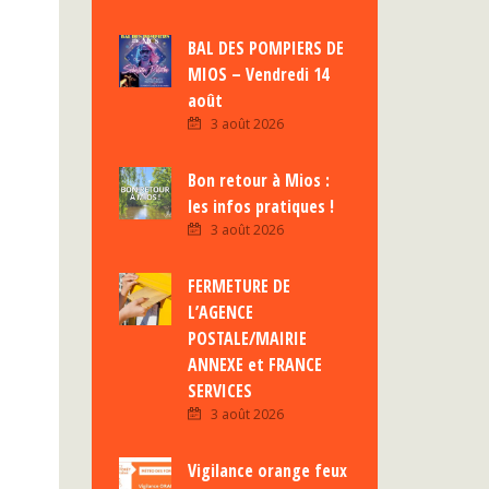
BAL DES POMPIERS DE
MIOS – Vendredi 14
août
3 août 2026
Bon retour à Mios :
les infos pratiques !
3 août 2026
FERMETURE DE
L’AGENCE
POSTALE/MAIRIE
ANNEXE et FRANCE
SERVICES
3 août 2026
Vigilance orange feux