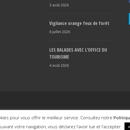
3 août 2026
Vigilance orange feux de forêt
6 juillet 2026
LES BALADES AVEC L’OFFICE DU
TOURISME
4 août 2026
itale
okies pour vous offrir le meilleur service. Consultez notre
Politiq
uivant votre navigation, vous déclarez l'avoir lue et l'accepter.
A