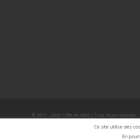
© 2011 - 2026 / Ville de Mios / Tous droits réservés.
Design et développement par Bewod.com, agence dig
Ce site utilise des co
En pours