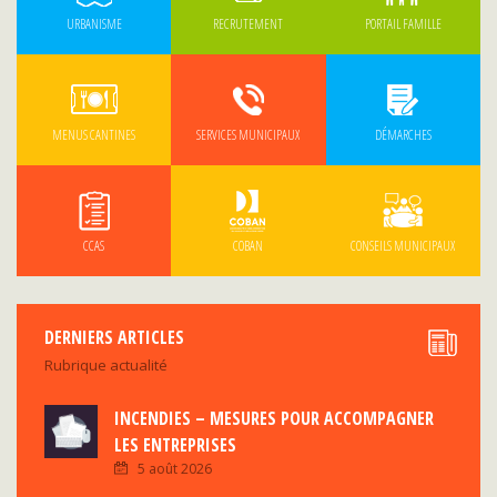
URBANISME
RECRUTEMENT
PORTAIL FAMILLE
MENUS CANTINES
SERVICES MUNICIPAUX
DÉMARCHES
CCAS
COBAN
CONSEILS MUNICIPAUX
DERNIERS ARTICLES
Rubrique actualité
INCENDIES – MESURES POUR ACCOMPAGNER
LES ENTREPRISES
5 août 2026