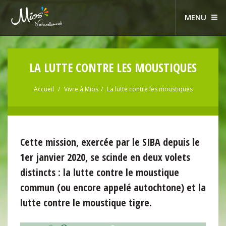
MENU
LA LUTTE CONTRE LES MOUSTIQUES
Accueil
Vivre à Mios
La lutte contre les moustiques
Cette mission, exercée par le SIBA depuis le
1er janvier 2020, se scinde en deux volets
distincts : la lutte contre le
moustique
commun (ou encore appelé autochtone)
et la
lutte contre le
moustique tigre.