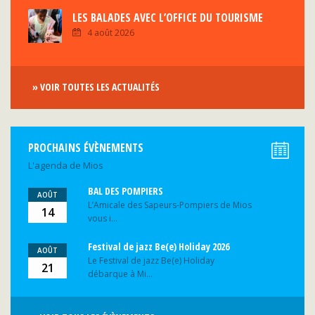
LES BALADES AVEC L’OFFICE DU TOURISME
4 août 2026
» VOIR TOUTES LES ACTUALITÉS
PROCHAINS ÉVÈNEMENTS
L'agenda de Mios
BAL DES POMPIERS
AOÛT
L’Amicale des Sapeurs-Pompiers de Mios
14
vous i...
Festival de jazz Be(e) Holiday 2026
AOÛT
Le Festival de jazz Be(e) Holiday
21
débarque à Mi...