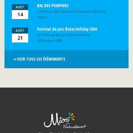
BAL DES POMPIERS
AOÛT
L’Amicale des Sapeurs-Pompiers de Mios
14
vous i...
Festival de jazz Be(e) Holiday 2026
AOÛT
Le Festival de jazz Be(e) Holiday
21
débarque à Mi...
» VOIR TOUS LES ÉVÈNEMENTS