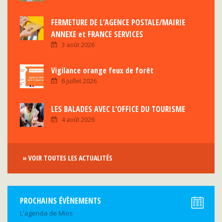
FERMETURE DE L’AGENCE POSTALE/MAIRIE
ANNEXE et FRANCE SERVICES
3 août 2026
Vigilance orange feux de forêt
6 juillet 2026
LES BALADES AVEC L’OFFICE DU TOURISME
4 août 2026
» VOIR TOUTES LES ACTUALITÉS
PROCHAINS ÉVÈNEMENTS
L'agenda de Mios