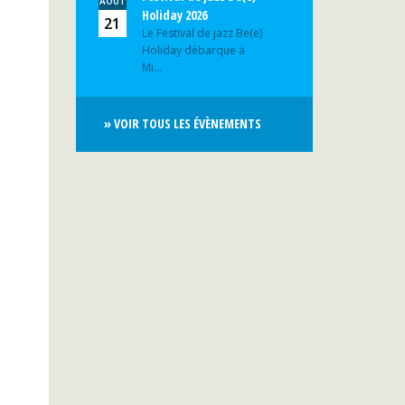
AOÛT
Holiday 2026
21
Le Festival de jazz Be(e)
Holiday débarque à
Mi...
» VOIR TOUS LES ÉVÈNEMENTS