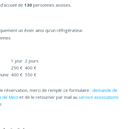
 d’accueil de
130
personnes assises.
quement un évier ainsi qu’un réfrigérateur.
sonnes
1 jour
2 jours
250 €
400 €
mmune
400 €
550 €
e réservation, merci de remplir ce formulaire :
demande de
u de Mios
et de le retourner par mail au
service associations
e.