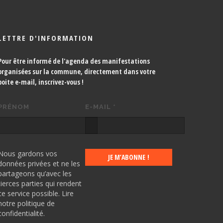
LETTRE D'INFORMATION
Pour être informé de l'agenda des manifestations
organisées sur la commune, directement dans votre
boite e-mail,
inscrivez-vous !
PRÉNOM
E-MAIL
*
Nous gardons vos
données privées et ne les
partageons qu’avec les
tierces parties qui rendent
ce service possible.
Lire
notre politique de
confidentialité.