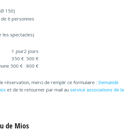
(Ø 150)
s de 6 personnes
 les spectacles)
1 jour
2 jours
350 €
500 €
mmune
500 €
800 €
e réservation, merci de remplir ce formulaire :
Demande
ios
et de le retourner par mail au
service associations de la
au de Mios