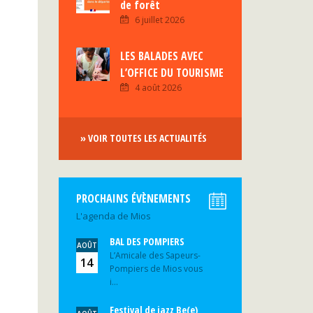
de forêt
6 juillet 2026
LES BALADES AVEC
L’OFFICE DU TOURISME
4 août 2026
» VOIR TOUTES LES ACTUALITÉS
PROCHAINS ÉVÈNEMENTS
L'agenda de Mios
BAL DES POMPIERS
AOÛT
L’Amicale des Sapeurs-
14
Pompiers de Mios vous
i...
Festival de jazz Be(e)