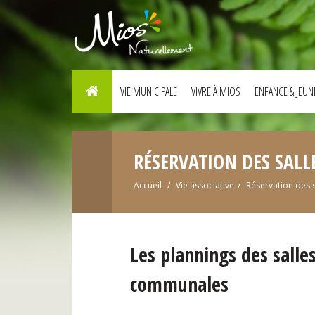
VIE MUNICIPALE
VIVRE À MIOS
ENFANCE & JEUN
RÉSERVATION DES SALL
Accueil
Vie associative
Réservation des s
Les plannings des salle
communales