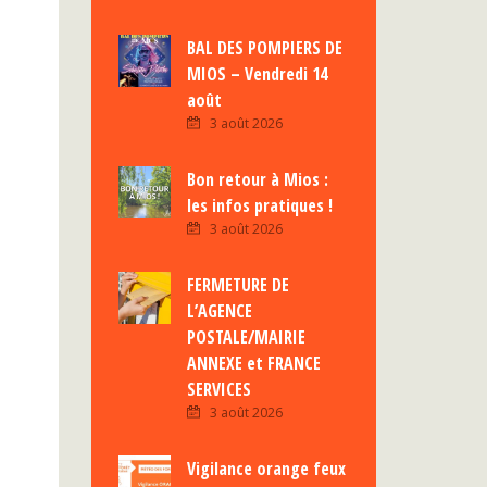
BAL DES POMPIERS DE
MIOS – Vendredi 14
août
3 août 2026
Bon retour à Mios :
les infos pratiques !
3 août 2026
FERMETURE DE
L’AGENCE
POSTALE/MAIRIE
ANNEXE et FRANCE
SERVICES
3 août 2026
Vigilance orange feux