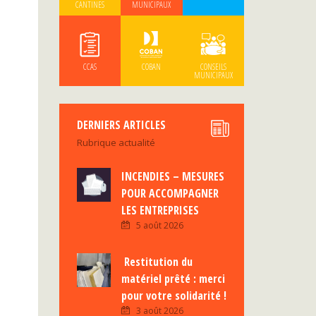
CANTINES
MUNICIPAUX
CCAS
COBAN
CONSEILS
MUNICIPAUX
DERNIERS ARTICLES
Rubrique actualité
INCENDIES – MESURES
POUR ACCOMPAGNER
LES ENTREPRISES
5 août 2026
Restitution du
matériel prêté : merci
pour votre solidarité !
3 août 2026