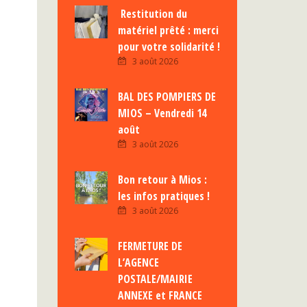
Restitution du
matériel prêté : merci
pour votre solidarité !
3 août 2026
BAL DES POMPIERS DE
MIOS – Vendredi 14
août
3 août 2026
Bon retour à Mios :
les infos pratiques !
3 août 2026
FERMETURE DE
L’AGENCE
POSTALE/MAIRIE
ANNEXE et FRANCE