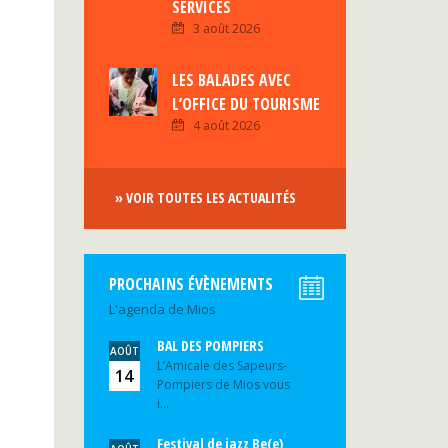
SERVICES
3 août 2026
LES BALADES AVEC
L’OFFICE DU TOURISME
4 août 2026
» VOIR TOUTES LES ACTUALITÉS
PROCHAINS ÉVÈNEMENTS
L'agenda de Mios
BAL DES POMPIERS
AOÛT
L’Amicale des Sapeurs-
14
Pompiers de Mios vous
i...
Festival de jazz Be(e)