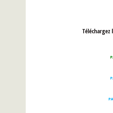
Téléchargez 
P
P
PA