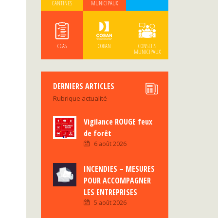
CANTINES
MUNICIPAUX
CCAS
COBAN
CONSEILS
MUNICIPAUX
DERNIERS ARTICLES
Rubrique actualité
Vigilance ROUGE feux
de forêt
6 août 2026
INCENDIES – MESURES
POUR ACCOMPAGNER
LES ENTREPRISES
5 août 2026