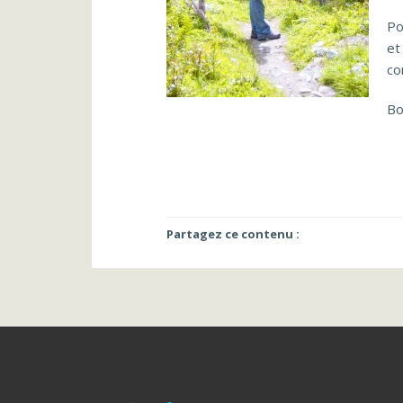
Po
et
co
Bo
Partagez ce contenu :