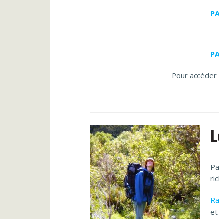
PA
PA
Pour accéder a
L
Pa
ri
Ra
et