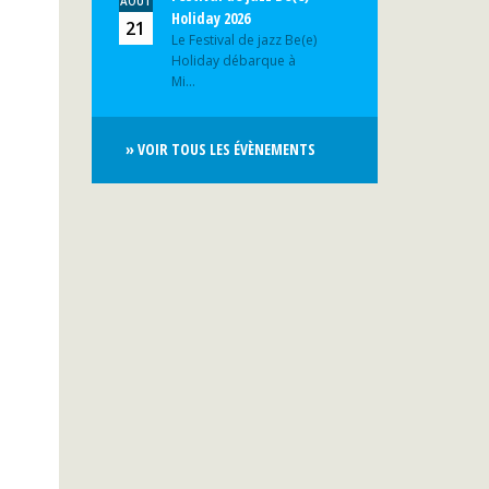
AOÛT
Holiday 2026
21
Le Festival de jazz Be(e)
Holiday débarque à
Mi...
» VOIR TOUS LES ÉVÈNEMENTS