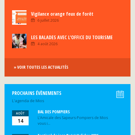
Vigilance orange feux de forêt
6 juillet 2026
LES BALADES AVEC L’OFFICE DU TOURISME
4 août 2026
» VOIR TOUTES LES ACTUALITÉS
PROCHAINS ÉVÈNEMENTS
L'agenda de Mios
BAL DES POMPIERS
AOÛT
L’Amicale des Sapeurs-Pompiers de Mios
14
vous i...