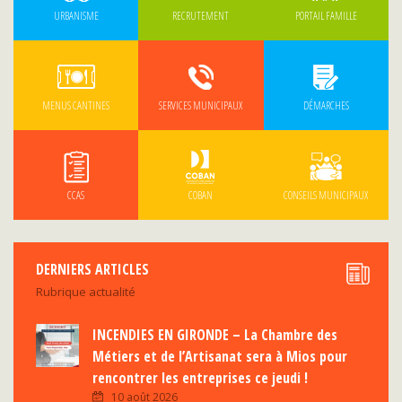
URBANISME
RECRUTEMENT
PORTAIL FAMILLE
MENUS CANTINES
SERVICES MUNICIPAUX
DÉMARCHES
CCAS
COBAN
CONSEILS MUNICIPAUX
DERNIERS ARTICLES
Rubrique actualité
INCENDIES EN GIRONDE – La Chambre des
Métiers et de l’Artisanat sera à Mios pour
rencontrer les entreprises ce jeudi !
10 août 2026