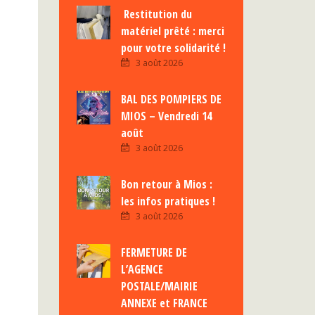
Restitution du
matériel prêté : merci
pour votre solidarité !
3 août 2026
BAL DES POMPIERS DE
MIOS – Vendredi 14
août
3 août 2026
Bon retour à Mios :
les infos pratiques !
3 août 2026
FERMETURE DE
L’AGENCE
POSTALE/MAIRIE
ANNEXE et FRANCE