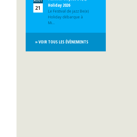
AOÛT
Holiday 2026
21
Le Festival de jazz Be(e)
Holiday débarque à
Mi...
» VOIR TOUS LES ÉVÈNEMENTS