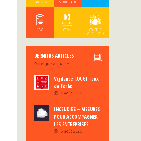
CANTINES
MUNICIPAUX
CCAS
COBAN
CONSEILS
MUNICIPAUX
DERNIERS ARTICLES
Rubrique actualité
Vigilance ROUGE feux
de forêt
6 août 2026
INCENDIES – MESURES
POUR ACCOMPAGNER
LES ENTREPRISES
5 août 2026