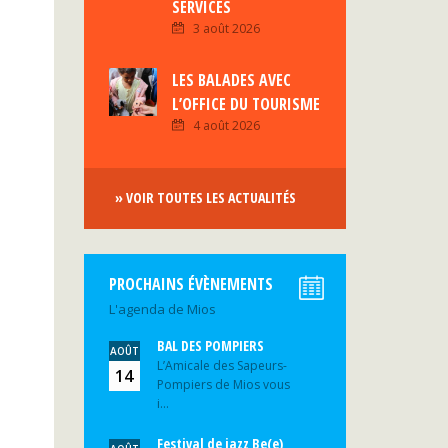
SERVICES
3 août 2026
LES BALADES AVEC
L’OFFICE DU TOURISME
4 août 2026
» VOIR TOUTES LES ACTUALITÉS
PROCHAINS ÉVÈNEMENTS
L'agenda de Mios
BAL DES POMPIERS
AOÛT
L’Amicale des Sapeurs-
14
Pompiers de Mios vous
i...
Festival de jazz Be(e)