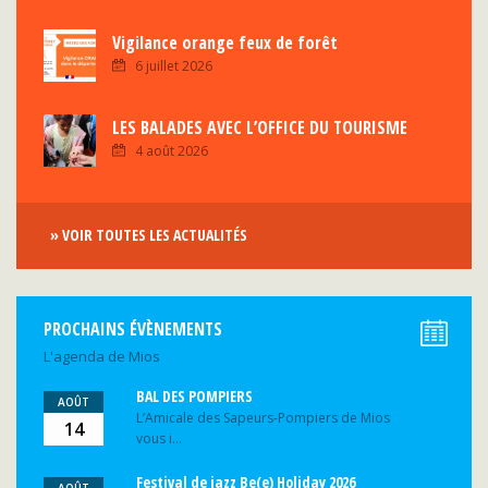
Vigilance orange feux de forêt
6 juillet 2026
LES BALADES AVEC L’OFFICE DU TOURISME
4 août 2026
» VOIR TOUTES LES ACTUALITÉS
PROCHAINS ÉVÈNEMENTS
L'agenda de Mios
BAL DES POMPIERS
AOÛT
L’Amicale des Sapeurs-Pompiers de Mios
14
vous i...
Festival de jazz Be(e) Holiday 2026
AOÛT