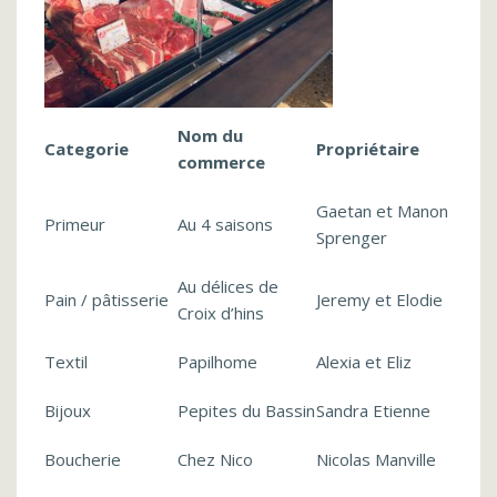
Nom du
Categorie
Propriétaire
commerce
Gaetan et Manon
Primeur
Au 4 saisons
Sprenger
Au délices de
Pain / pâtisserie
Jeremy et Elodie
Croix d’hins
Textil
Papilhome
Alexia et Eliz
Bijoux
Pepites du Bassin
Sandra Etienne
Boucherie
Chez Nico
Nicolas Manville