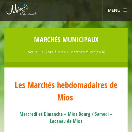
MENU
MARCHÉS MUNICIPAUX
Accueil
Vivre à Mios
Marchés municipaux
Les Marchés hebdomadaires de
Mios
Mercredi et Dimanche – Mios Bourg / Samedi –
Lacanau de Mios