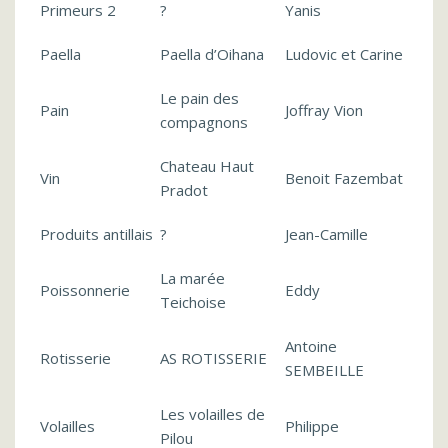
Primeurs 2
?
Yanis
Paella
Paella d’Oihana
Ludovic et Carine
Le pain des
Pain
Joffray Vion
compagnons
Chateau Haut
Vin
Benoit Fazembat
Pradot
Produits antillais
?
Jean-Camille
La marée
Poissonnerie
Eddy
Teichoise
Antoine
Rotisserie
AS ROTISSERIE
SEMBEILLE
Les volailles de
Volailles
Philippe
Pilou