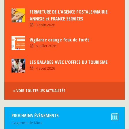
FERMETURE DE L’AGENCE POSTALE/MAIRIE
ANNEXE et FRANCE SERVICES
3 août 2026
Vigilance orange feux de forêt
6 juillet 2026
LES BALADES AVEC L’OFFICE DU TOURISME
4 août 2026
» VOIR TOUTES LES ACTUALITÉS
PROCHAINS ÉVÈNEMENTS
L'agenda de Mios