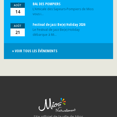
BAL DES POMPIERS
AOÛT
L’Amicale des Sapeurs-Pompiers de Mios
14
vous i...
Festival de jazz Be(e) Holiday 2026
AOÛT
Le Festival de jazz Be(e) Holiday
21
débarque à Mi...
» VOIR TOUS LES ÉVÈNEMENTS
Site officiel de la ville de Mios