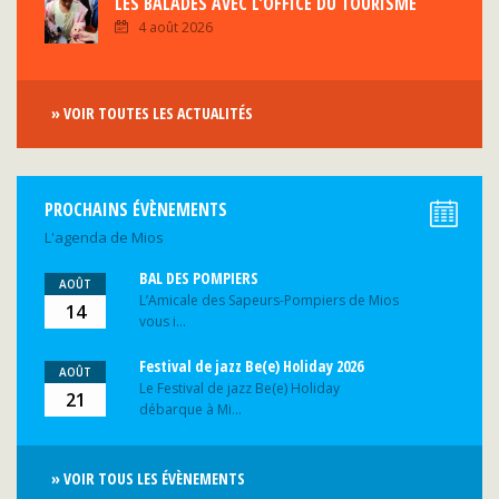
LES BALADES AVEC L’OFFICE DU TOURISME
4 août 2026
» VOIR TOUTES LES ACTUALITÉS
PROCHAINS ÉVÈNEMENTS
L'agenda de Mios
BAL DES POMPIERS
AOÛT
L’Amicale des Sapeurs-Pompiers de Mios
14
vous i...
Festival de jazz Be(e) Holiday 2026
AOÛT
Le Festival de jazz Be(e) Holiday
21
débarque à Mi...
» VOIR TOUS LES ÉVÈNEMENTS