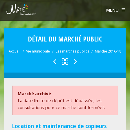
MENU
DÉTAIL DU MARCHÉ PUBLIC
Accueil
Vie municipale
Les marchés publics
Marché 2016-18
Marché archivé
La date limite de dépôt est dépassée, les
consultations pour ce marché sont fermées.
Location et maintenance de copieurs