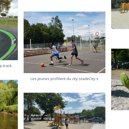
p-track
Les jeunes profitent du city-stadeCity-s