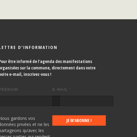
LETTRE D'INFORMATION
Pour être informé de l'agenda des manifestations
organisées sur la commune, directement dans votre
boite e-mail,
inscrivez-vous !
PRÉNOM
E-MAIL
*
Nous gardons vos
données privées et ne les
partageons qu’avec les
tierces parties qui rendent