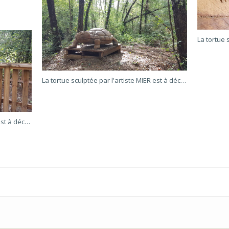
La tortue sculptée par l'artiste MIER est à découvrir dans le parc Birabeille
La tortue sculptée par l'artiste MIER est à découvrir dans le parc Birabeille