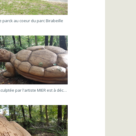
e parck au coeur du parc Birabeille
La tortue sculptée par l'artiste MIER est à découvrir dans le parc Birabeille