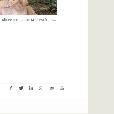
La tortue sculptée par l'artiste MIER est à découvrir dans le parc Birabeille