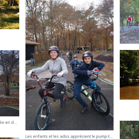
La piste de pump track a été inaugurée en décembre 2019
Les enfants et les ados apprécient le pump-track