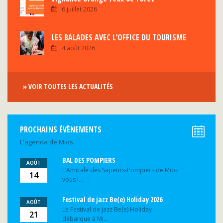
6 juillet 2026
LES BALADES AVEC L’OFFICE DU TOURISME
4 août 2026
» VOIR TOUTES LES ACTUALITÉS
PROCHAINS ÉVÈNEMENTS
L'agenda de Mios
BAL DES POMPIERS
AOÛT
L’Amicale des Sapeurs-Pompiers de Mios
14
vous i...
Festival de jazz Be(e) Holiday 2026
AOÛT
Le Festival de jazz Be(e) Holiday
21
débarque à Mi...