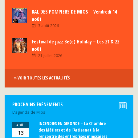
BAL DES POMPIERS DE MIOS – Vendredi 14
août
3 août 2026
Festival de jazz Be(e) Holiday – Les 21 & 22
août
21 juillet 2026
» VOIR TOUTES LES ACTUALITÉS
PROCHAINS ÉVÈNEMENTS
L'agenda de Mios
INCENDIES EN GIRONDE – La Chambre
AOÛT
des Métiers et de l’Artisanat à la
13
rencontre des entreprises miossaises