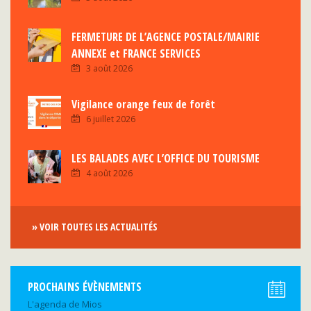
FERMETURE DE L’AGENCE POSTALE/MAIRIE
ANNEXE et FRANCE SERVICES
3 août 2026
Vigilance orange feux de forêt
6 juillet 2026
LES BALADES AVEC L’OFFICE DU TOURISME
4 août 2026
» VOIR TOUTES LES ACTUALITÉS
PROCHAINS ÉVÈNEMENTS
L'agenda de Mios