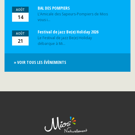
BAL DES POMPIERS
AOÛT
L’Amicale des Sapeurs-Pompiers de Mios
14
vous i...
Festival de jazz Be(e) Holiday 2026
AOÛT
Le Festival de jazz Be(e) Holiday
21
débarque à Mi...
» VOIR TOUS LES ÉVÈNEMENTS