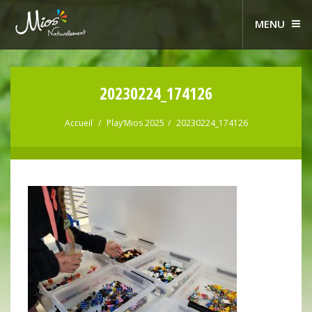
MENU
20230224_174126
Accueil
Play’Mios 2025
20230224_174126