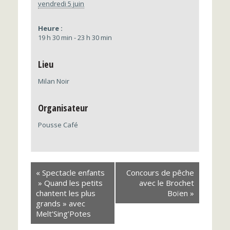
vendredi 5 juin
Heure :
19 h 30 min - 23 h 30 min
Lieu
Milan Noir
Organisateur
Pousse Café
Navigation
«
Spectacle enfants
Concours de pêche
évènement
» Quand les petits
avec le Brochet
chantent les plus
Boïen
»
grands » avec
Melt’Sing’Potes