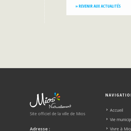
» REVENIR AUX ACTUALITÉS
NAVIGATI
Accueil
Site officiel de la ville de Mios
Vie munici
Adresse :
Vivre à Mi