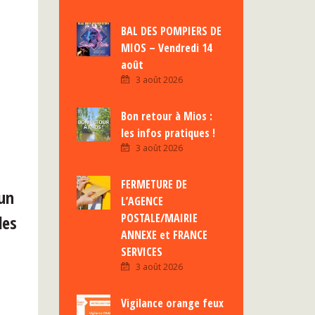
BAL DES POMPIERS DE
MIOS – Vendredi 14
août
3 août 2026
Bon retour à Mios :
les infos pratiques !
3 août 2026
FERMETURE DE
 un
L’AGENCE
POSTALE/MAIRIE
les
ANNEXE et FRANCE
SERVICES
3 août 2026
Vigilance orange feux