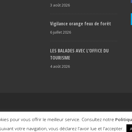
3 août 2026
Vigilance orange feux de forêt
6 juillet 2026
LES BALADES AVEC L’OFFICE DU
TOURISME
4 août 2026
itale
okies pour vous offrir le meilleur service. Consultez notre
Politiq
uivant votre navigation, vous déclarez l'avoir lue et l'accepter.
A