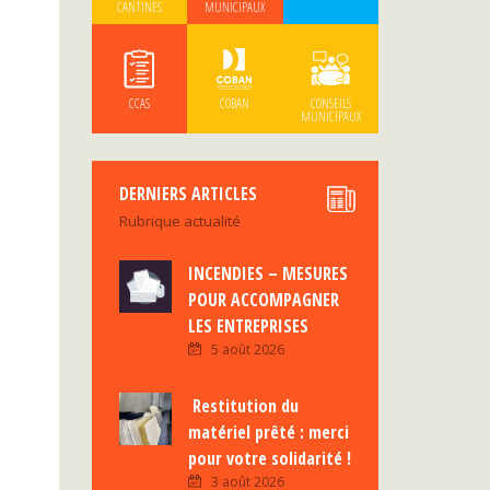
CANTINES
MUNICIPAUX
CCAS
COBAN
CONSEILS
MUNICIPAUX
DERNIERS ARTICLES
Rubrique actualité
INCENDIES – MESURES
POUR ACCOMPAGNER
LES ENTREPRISES
5 août 2026
Restitution du
matériel prêté : merci
pour votre solidarité !
3 août 2026