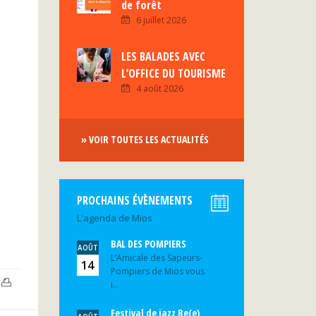
de forêt
6 juillet 2026
LES BALADES AVEC
L’OFFICE DU TOURISME
4 août 2026
» VOIR TOUTES LES ACTUALITÉS
PROCHAINS ÉVÈNEMENTS
L'agenda de Mios
BAL DES POMPIERS
AOÛT
L’Amicale des Sapeurs-
14
Pompiers de Mios vous
i...
Festival de jazz Be(e)