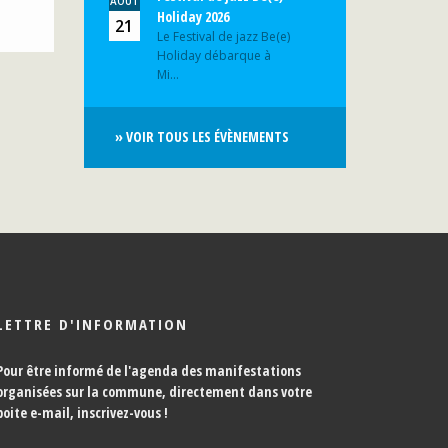
AOÛT
Holiday 2026
21
Le Festival de jazz Be(e)
Holiday débarque à
Mi...
» VOIR TOUS LES ÉVÈNEMENTS
LETTRE D'INFORMATION
Pour être informé de l'agenda des manifestations
organisées sur la commune, directement dans votre
boite e-mail,
inscrivez-vous !