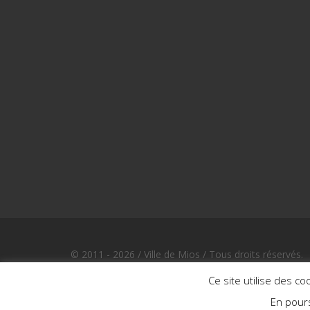
© 2011 - 2026 / Ville de Mios / Tous droits réservés.
Design et développement par Bewod.com, agence dig
Ce site utilise des co
En pours