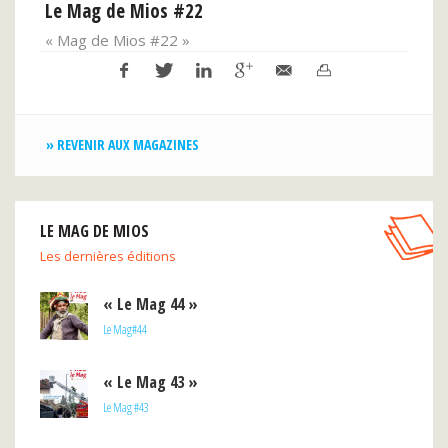
Le Mag de Mios #22
Le 
« Mag de Mios #22 »
« Mi
» REVENIR AUX MAGAZINES
LE MAG DE MIOS
Les dernières éditions
« Le Mag 44 »
Le Mag#44
« Le Mag 43 »
Le Mag #43