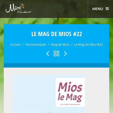
MENU
LE MAG DE MIOS #22
Accueil
Vie municipale
Mag de Mios
Le Mag de Mios #22