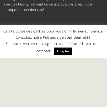
Nous gardons vos données privées et partageons vos données
avec des tiers qui rendent ce service possible.
Lisez notre
politique de confidentialité
Ce site utilise des cookies pour vous offrir le meilleur service.
Consultez notre
Politique de confidentialité
.
Devenez Fan
Rejoignez-nous
sur Facebook
sur Instagram
En poursuivant votre navigation, vous déclarez l'avoir lue et
l'accepter.
Accepter
Suivez-nous
Abonnez vous
sur Twitter
au flux RSS