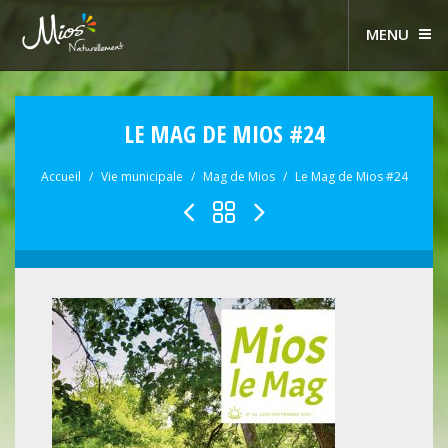
MENU
LE MAG DE MIOS #24
Accueil
Vie municipale
Mag de Mios
Le Mag de Mios #24