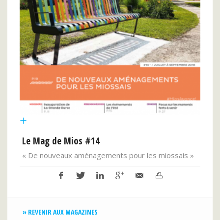
Le Mag de Mios #14
Le 
« De nouveaux aménagements pour les miossais »
« AC
d'en
» REVENIR AUX MAGAZINES